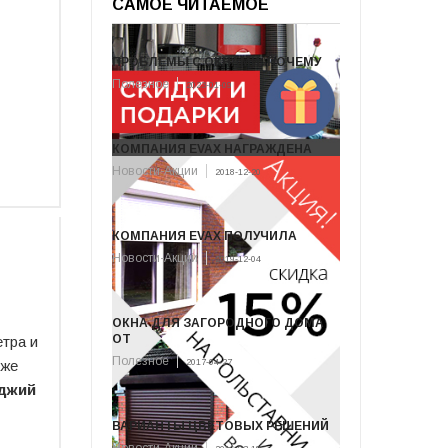
САМОЕ ЧИТАЕМОЕ
ПРОБЛЕМЫ С ОКНАМИ. ПОЧЕМУ
Полезное
2023-01-09
КОМПАНИЯ EVAX НАГРАЖДЕНА
Новости-Акции
2018-12-20
КОМПАНИЯ EVAX ПОЛУЧИЛА
Новости-Акции
2019-12-04
ОКНА ДЛЯ ЗАГОРОДНОГО ДОМА
ОТ
етра и
Полезное
аже
2017-04-27
оджий
ВАРИАНТЫ ЦВЕТОВЫХ РЕШЕНИЙ