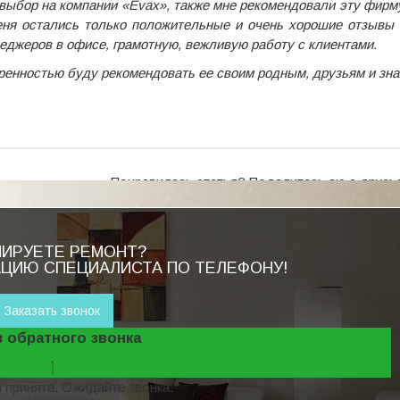
выбор на компании «Evax», также мне рекомендовали эту фирму
еня остались только положительные и очень хорошие отзывы 
неджеров в офисе, грамотную, вежливую работу с клиентами.
еренностью буду рекомендовать ее своим родным, друзьям и зн
Понравилась статья? Поделитесь ею с друзь
НИРУЕТЕ РЕМОНТ?
АЦИЮ СПЕЦИАЛИСТА ПО ТЕЛЕФОНУ!
Заказать звонок
з обратного звонка
 принята. Ожидайте звонка.