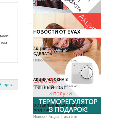
Новости-Акции
2016-03-18
НОВОСТИ ОТ EVAX
бами
нами
АКЦИИ ОТ EVAX ПОМОГУТ
СДЕЛАТЬ
Новости-Акции
2024-03-01
АКЦИЯ НА ОКНА В
Вперёд
Новости-Акции
2023-09-01
ОСТЕКЛЕНИЕ БАЛКОНОВ И
ЛОДЖИЙ
Новости-Акции
2023-09-01