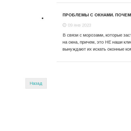
ПРОБЛЕМЫ С ОКНАМИ. ПОЧЕМУ
09 янв 2023
09
В связи с морозами, которые за
янв
на окна, причем, это НЕ наши кл
вынуждают их искать оконные ко
Назад