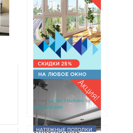
© Free
Joomla! 3 Modules
- by
VinaGecko.com