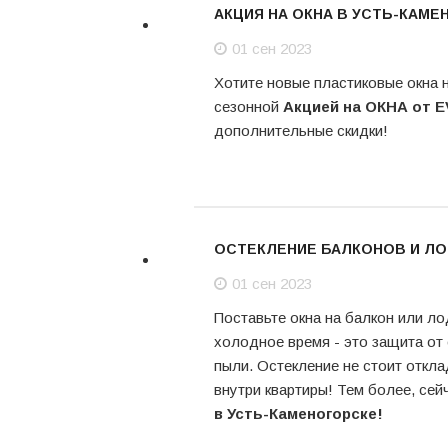
АКЦИЯ НА ОКНА В УСТЬ-КАМЕН
01 сен 2023
01
Хотите новые пластиковые окна 
сен
сезонной
Акцией на ОКНА от E
дополнительные скидки!
ОСТЕКЛЕНИЕ БАЛКОНОВ И ЛО
01 сен 2023
01
Поставьте окна на балкон или л
сен
холодное время - это защита от 
пыли. Остекление не стоит откла
внутри квартиры! Тем более, сей
в Усть-Каменогорске!