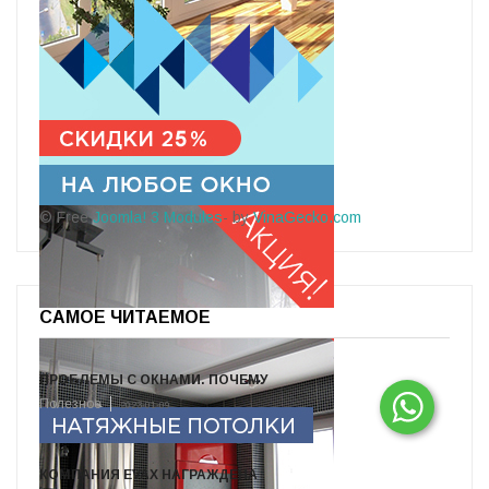
© Free
Joomla! 3 Modules
- by
VinaGecko.com
САМОЕ ЧИТАЕМОЕ
ПРОБЛЕМЫ С ОКНАМИ. ПОЧЕМУ
Полезное
2023-01-09
КОМПАНИЯ EVAX НАГРАЖДЕНА