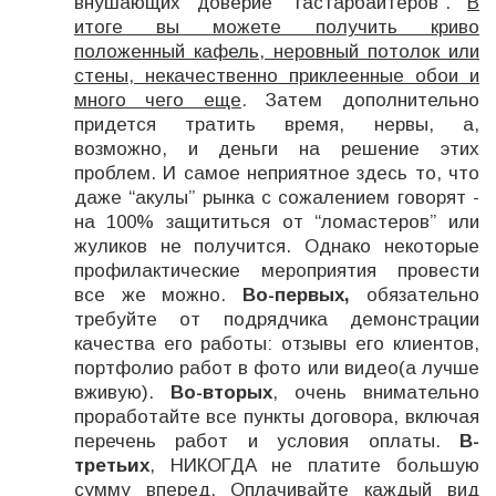
внушающих доверие “гастарбайтеров”.
В
итоге вы можете получить криво
положенный кафель, неровный потолок или
стены, некачественно приклеенные обои и
много чего еще
. Затем дополнительно
придется тратить время, нервы, а,
возможно, и деньги на решение этих
проблем. И самое неприятное здесь то, что
даже “акулы” рынка с сожалением говорят -
на 100% защититься от “ломастеров” или
жуликов не получится. Однако некоторые
профилактические мероприятия провести
все же можно.
Во-первых,
обязательно
требуйте от подрядчика демонстрации
качества его работы
: отзывы его клиентов,
портфолио работ в фото или видео(а лучше
вживую).
Во-вторых
, очень внимательно
проработайте все пункты договора
, включая
перечень работ и условия оплаты.
В-
третьих
, НИКОГДА не платите большую
сумму вперед. Оплачивайте каждый вид